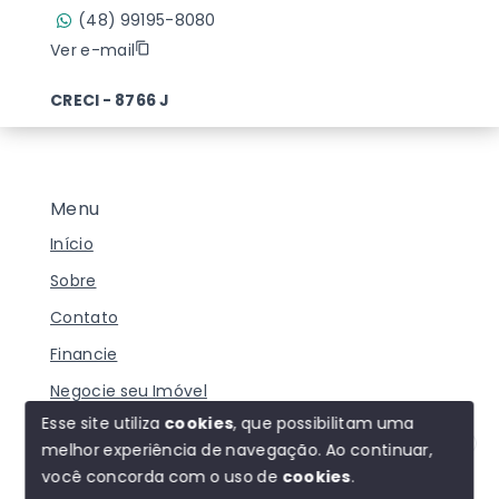
(48) 99195-8080
Ver e-mail
CRECI - 8766 J
Menu
Início
Sobre
Contato
Financie
Negocie seu Imóvel
Esse site utiliza
cookies
, que possibilitam uma
melhor experiência de navegação.
Ao continuar,
Olá! Estamos disponíveis para te ajudar.
você concorda com o uso de
cookies
.
© Copyright 2026 - Imobiliária Duarte - Todos os