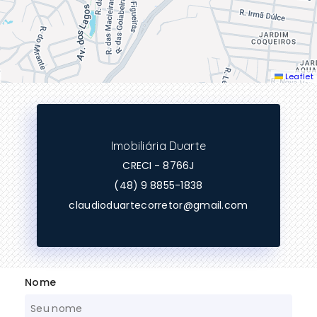
Leaflet
Imobiliária Duarte
CRECI -
8766J
(48) 9 8855-1838
claudioduartecorretor@gmail.com
Nome