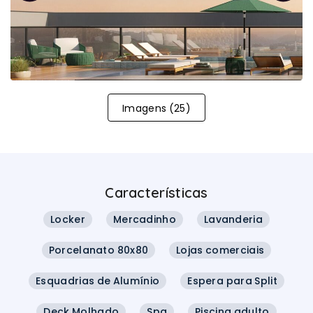
Imagens
(
25
)
Características
Locker
Mercadinho
Lavanderia
Porcelanato 80x80
Lojas comerciais
Esquadrias de Alumínio
Espera para Split
Deck Molhado
Spa
Piscina adulto