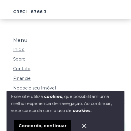
CRECI - 8766 J
Menu
Início
Sobre
Contato
Financie
Negocie seu Imóvel
Esse site utiliza
cookies
, que possibilitam uma
melhor experiência de navegação.
Ao continuar,
Olá! Estamos disponíveis para te ajudar.
você concorda com o uso de
cookies
.
© Copyright 2026 - Imobiliária Duarte - Todos os
direitos reservados
Concordo, continuar
SITE PARA IMOBILIARIA