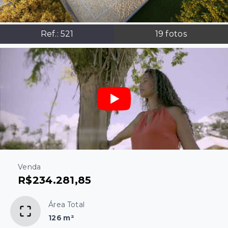
Ref.:
521
19
fotos
Venda
R$234.281,85
Área Total
126 m²