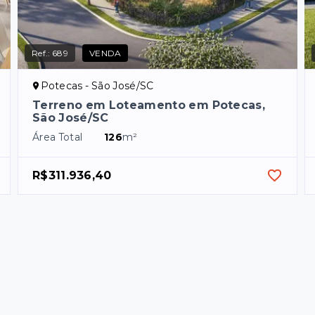
Ref.:
689
VENDA
Potecas - São José/SC
Terreno em Loteamento em Potecas,
São José/SC
Área Total
126
m²
R$311.936,40