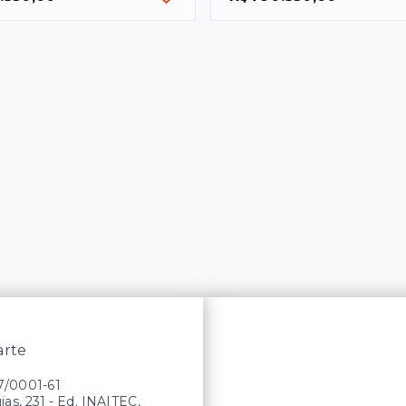
arte
27/0001-61
as, 231 - Ed. INAITEC,