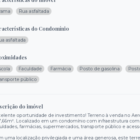
rama
Rua asfaltada
racterísticas do Condomínio
ua asfaltada
oximidades
scola
Faculdade
Farmácia
Posto de gasolina
Post
ransporte público
scrição do imóvel
elente oportunidade de investimento! Terreno à venda no Aer
,66m². Localizado em um condomínio com infraestrutura comple
uldades, farmácias, supermercados, transporte público e acesso 
 uma localização privilegiada e uma área generosa, este terren