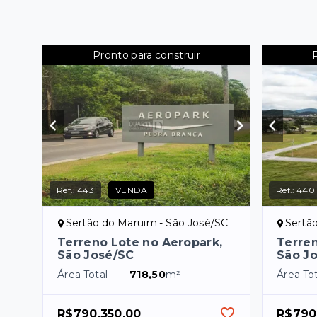
Pronto para construir
Ref.:
443
VENDA
Ref.:
440
Sertão do Maruim - São José/SC
Sertã
Terreno Lote no Aeropark,
Terren
São José/SC
São J
Área Total
718,50
m²
Área Tot
R$790.350,00
R$790