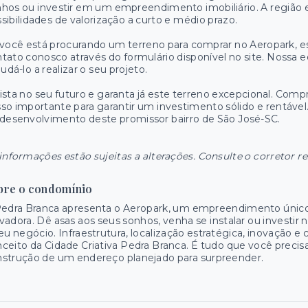
hos ou investir em um empreendimento imobiliário. A região
sibilidades de valorização a curto e médio prazo.
você está procurando um terreno para comprar no Aeropark, e
tato conosco através do formulário disponível no site. Nossa eq
judá-lo a realizar o seu projeto.
ista no seu futuro e garanta já este terreno excepcional. Comp
so importante para garantir um investimento sólido e rentável
desenvolvimento deste promissor bairro de São José-SC.
informações estão sujeitas a alterações. Consulte o corretor r
bre o condomínio
Pedra Branca apresenta o Aeropark, um empreendimento único
vadora. Dê asas aos seus sonhos, venha se instalar ou investir 
eu negócio. Infraestrutura, localização estratégica, inovação 
ceito da Cidade Criativa Pedra Branca. É tudo que você precisa
strução de um endereço planejado para surpreender.