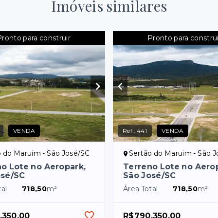
Imóveis similares
Pronto para construir
Pronto para construi
VENDA
Ref.:
441
VENDA
o do Maruim - São José/SC
Sertão do Maruim - São 
o Lote no Aeropark,
Terreno Lote no Aero
osé/SC
São José/SC
al
718,50
m²
Área Total
718,50
m²
.350,00
R$790.350,00