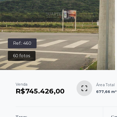
Ref.:
460
60
fotos
Venda
Área Total
R$745.426,00
677,66 m²
Taxas
Ca