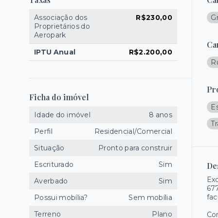
Associação dos
R$230,00
G
Proprietários do
Aeropark
Ca
IPTU Anual
R$2.200,00
R
Pr
Ficha do imóvel
E
Idade do imóvel
8 anos
T
Perfil
Residencial/Comercial
Situação
Pronto para construir
Escriturado
Sim
De
Exc
Averbado
Sim
677
fac
Possui mobília?
Sem mobília
Terreno
Plano
Com