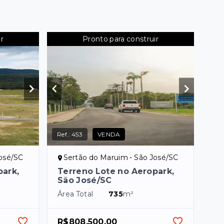
r
Pronto para construir
Ref.:
453
VENDA
José/SC
Sertão do Maruim - São José/SC
park,
Terreno Lote no Aeropark,
São José/SC
Área Total
735
m²
R$808.500,00