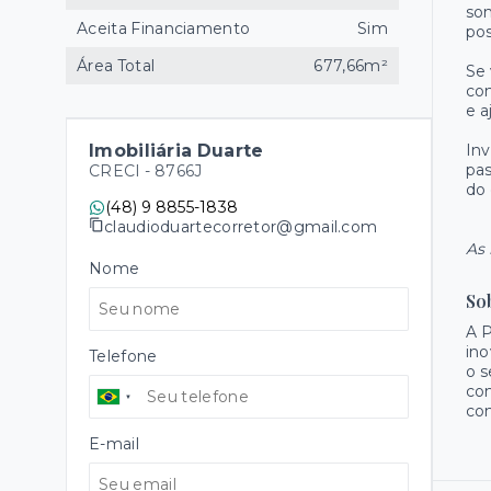
son
Aceita Financiamento
Sim
pos
Área Total
677,66m²
Se 
con
e a
Imobiliária Duarte
Inv
pas
CRECI -
8766J
do 
(48) 9 8855-1838
claudioduartecorretor@gmail.com
As 
Nome
So
A 
ino
Telefone
o s
con
con
E-mail