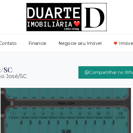
Contato
Financie
Negocie seu Imóvel
Imóvei
é/SC
Compartilhar no Wh
ão José/SC