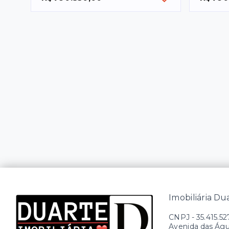
Imobiliária Du
CNPJ
-
35.415.5
Avenida das Águi