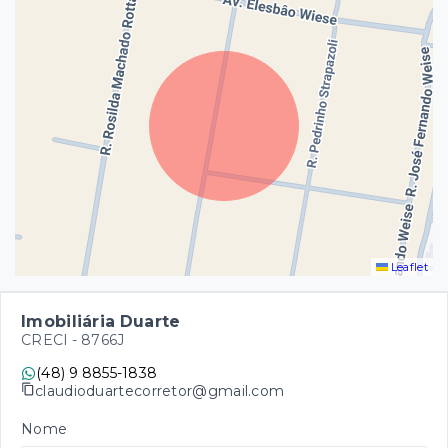
Leaflet
Imobiliária Duarte
CRECI -
8766J
(48) 9 8855-1838
claudioduartecorretor@gmail.com
Nome