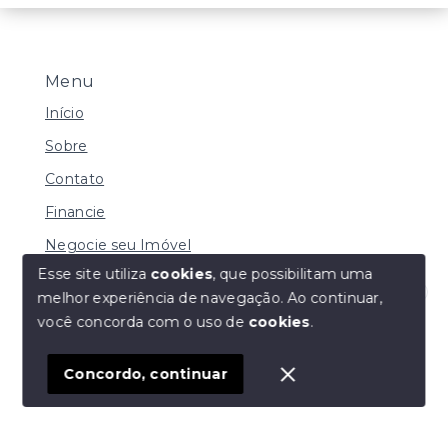
Menu
Início
Sobre
Contato
Financie
Negocie seu Imóvel
Esse site utiliza
cookies
, que possibilitam uma
melhor experiência de navegação.
Ao continuar,
Olá! Estamos disponíveis para te ajudar.
você concorda com o uso de
cookies
.
© Copyright 2026 - Imobiliária Duarte - Todos os
direitos reservados
Concordo, continuar
SITE PARA IMOBILIARIA