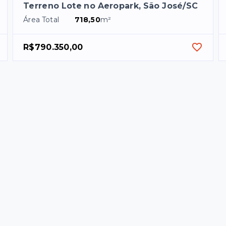
Terreno Lote no Aeropark, São José/SC
Área Total
718,50
m²
R$790.350,00