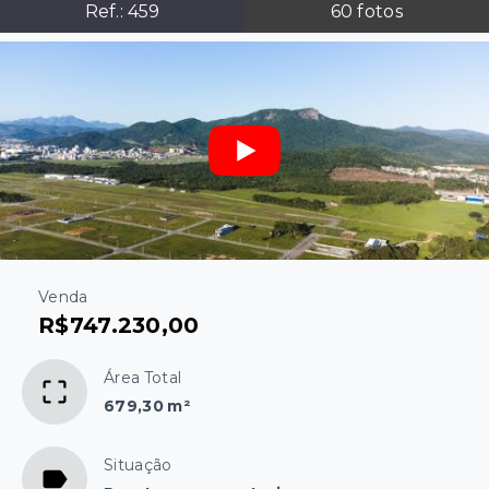
Ref.:
459
60
fotos
Venda
R$747.230,00
Área Total
679,30 m²
Situação