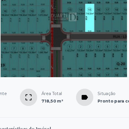
ente
Área Total
Situação
718,50 m²
Pronto para c
racterísticas do Imóvel