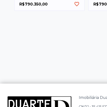
R$790.350,00
R$790
Imobiliária Du
CNPJ
-
35.415.5