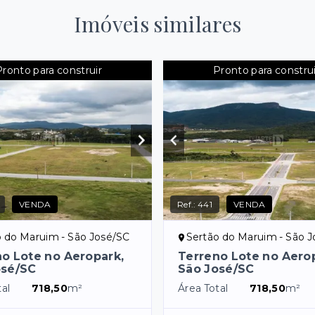
Imóveis similares
Pronto para construir
Pronto para construi
VENDA
Ref.:
441
VENDA
o do Maruim - São José/SC
Sertão do Maruim - São 
o Lote no Aeropark,
Terreno Lote no Aero
osé/SC
São José/SC
al
718,50
m²
Área Total
718,50
m²