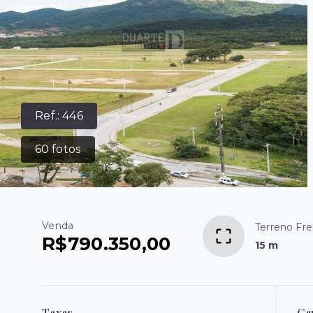
Ref.:
446
60
fotos
Venda
Terreno Fr
R$790.350,00
15 m
Taxas
Ca