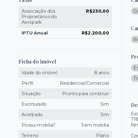
Associação dos
R$230,00
G
Proprietários do
Aeropark
Ca
IPTU Anual
R$2.200,00
R
Pr
Ficha do imóvel
E
Idade do imóvel
8 anos
T
Perfil
Residencial/Comercial
Situação
Pronto para construir
Escriturado
Sim
De
Exc
Averbado
Sim
718
far
Possui mobília?
Sem mobília
Terreno
Plano
Com