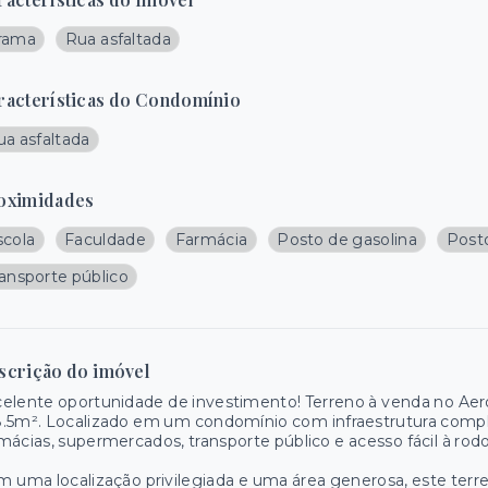
rama
Rua asfaltada
racterísticas do Condomínio
ua asfaltada
oximidades
scola
Faculdade
Farmácia
Posto de gasolina
Post
ransporte público
scrição do imóvel
elente oportunidade de investimento! Terreno à venda no Aer
.5m². Localizado em um condomínio com infraestrutura complet
mácias, supermercados, transporte público e acesso fácil à rodo
 uma localização privilegiada e uma área generosa, este terren