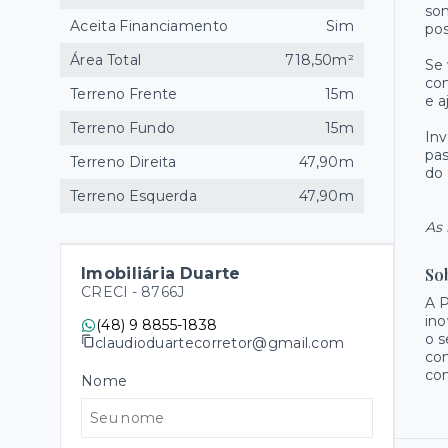
son
Aceita Financiamento
Sim
pos
Área Total
718,50m²
Se 
con
Terreno Frente
15m
e a
Terreno Fundo
15m
Inv
pas
Terreno Direita
47,90m
do 
Terreno Esquerda
47,90m
As 
Imobiliária Duarte
So
CRECI -
8766J
A 
ino
(48) 9 8855-1838
o s
claudioduartecorretor@gmail.com
con
con
Nome