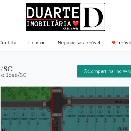
Contato
Financie
Negocie seu Imóvel
Imóvei
é/SC
Compartilhar no Wh
ão José/SC