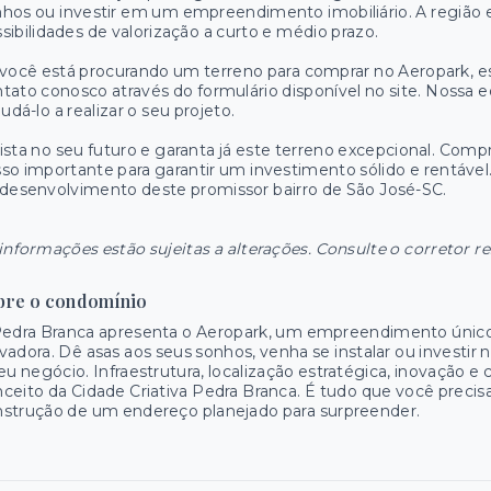
hos ou investir em um empreendimento imobiliário. A região
sibilidades de valorização a curto e médio prazo.
você está procurando um terreno para comprar no Aeropark, e
tato conosco através do formulário disponível no site. Nossa eq
judá-lo a realizar o seu projeto.
ista no seu futuro e garanta já este terreno excepcional. Comp
so importante para garantir um investimento sólido e rentável
desenvolvimento deste promissor bairro de São José-SC.
informações estão sujeitas a alterações. Consulte o corretor r
bre o condomínio
Pedra Branca apresenta o Aeropark, um empreendimento único
vadora. Dê asas aos seus sonhos, venha se instalar ou investir 
eu negócio. Infraestrutura, localização estratégica, inovação 
ceito da Cidade Criativa Pedra Branca. É tudo que você precisa
strução de um endereço planejado para surpreender.