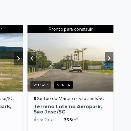
r
Pronto para construir
Ref.:
453
VENDA
José/SC
Sertão do Maruim - São José/SC
park,
Terreno Lote no Aeropark,
São José/SC
Área Total
735
m²