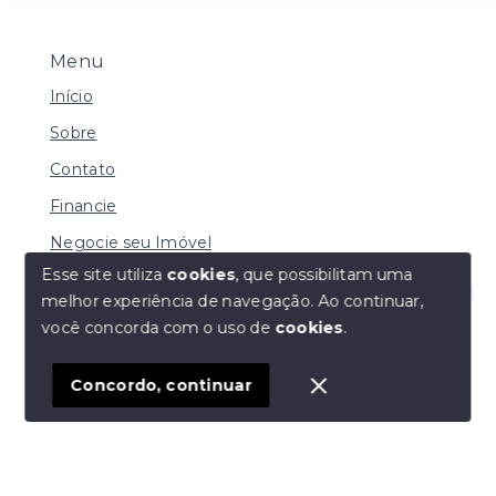
Menu
Início
Sobre
Contato
Financie
Negocie seu Imóvel
Esse site utiliza
cookies
, que possibilitam uma
melhor experiência de navegação.
Ao continuar,
Olá! Estamos disponíveis para te ajudar.
você concorda com o uso de
cookies
.
© Copyright 2026 - Imobiliária Duarte - Todos os
direitos reservados
Concordo, continuar
SITE PARA IMOBILIARIA