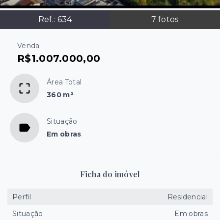
Ref.:
634
7
fotos
Venda
R$1.007.000,00
Área Total
360 m²
Situação
Em obras
Ficha do imóvel
Perfil
Residencial
Situação
Em obras