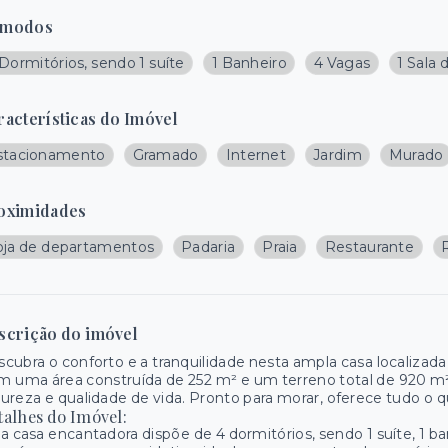
modos
Dormitórios, sendo 1 suíte
1 Banheiro
4 Vagas
1 Sala 
racterísticas do Imóvel
stacionamento
Gramado
Internet
Jardim
Murado
oximidades
oja de departamentos
Padaria
Praia
Restaurante
scrição do imóvel
cubra o conforto e a tranquilidade nesta ampla casa localiz
 uma área construída de 252 m² e um terreno total de 920 m²
ureza e qualidade de vida. Pronto para morar, oferece tudo o qu
talhes do Imóvel:
a casa encantadora dispõe de 4 dormitórios, sendo 1 suíte, 1 ba