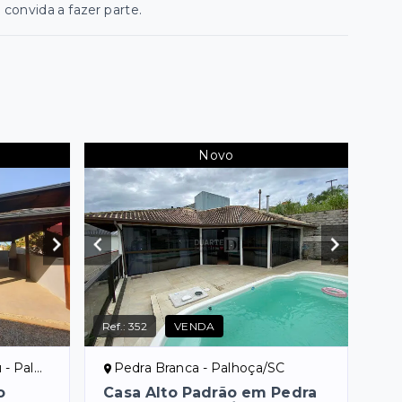
convida a fazer parte.
Novo
Ref.:
352
VENDA
oça/SC
Pedra Branca - Palhoça/SC
o
Casa Alto Padrão em Pedra