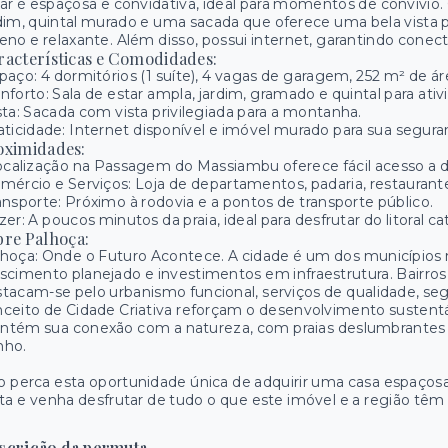
ar é espaçosa e convidativa, ideal para momentos de convívi
dim, quintal murado e uma sacada que oferece uma bela vist
eno e relaxante. Além disso, possui internet, garantindo conecti
racterísticas e Comodidades:
paço: 4 dormitórios (1 suíte), 4 vagas de garagem, 252 m² de 
nforto: Sala de estar ampla, jardim, gramado e quintal para ativi
sta: Sacada com vista privilegiada para a montanha.
aticidade: Internet disponível e imóvel murado para sua segura
oximidades:
ocalização na Passagem do Massiambu oferece fácil acesso a di
mércio e Serviços: Loja de departamentos, padaria, restaurant
ansporte: Próximo à rodovia e a pontos de transporte público.
zer: A poucos minutos da praia, ideal para desfrutar do litoral ca
bre Palhoça:
hoça: Onde o Futuro Acontece. A cidade é um dos municípios 
scimento planejado e investimentos em infraestrutura. Bairros
tacam-se pelo urbanismo funcional, serviços de qualidade, seg
ceito de Cidade Criativa reforçam o desenvolvimento sustentá
ntém sua conexão com a natureza, com praias deslumbrantes 
nho.
 perca esta oportunidade única de adquirir uma casa espaços
ita e venha desfrutar de tudo o que este imóvel e a região têm 
scrição da permuta