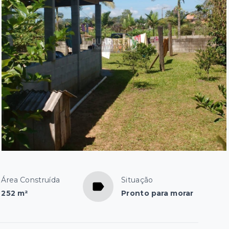
Área Construída
Situação
252 m²
Pronto para morar