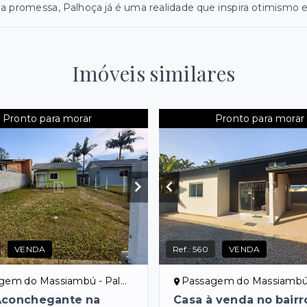
 promessa, Palhoça já é uma realidade que inspira otimismo e 
Imóveis similares
Pronto para morar
Pronto para morar
VENDA
Ref.:
560
VENDA
em do Massiambú - Palhoça/SC
Passagem do Massiambú - Palh
Aconchegante na
Casa à venda no bairr