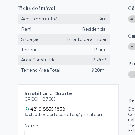
Ficha do imóvel
Cô
Aceita permuta?
Sim
4 
Perfil
Residencial
Ca
Situação
Pronto para morar
E
Terreno
Plano
Área Construída
252m²
Pr
Terreno Área Total
920m²
L
Imobiliária Duarte
CRECI -
8766J
De
(48) 9 8855-1838
Des
claudioduartecorretor@gmail.com
Com
nat
De
Nome
Est