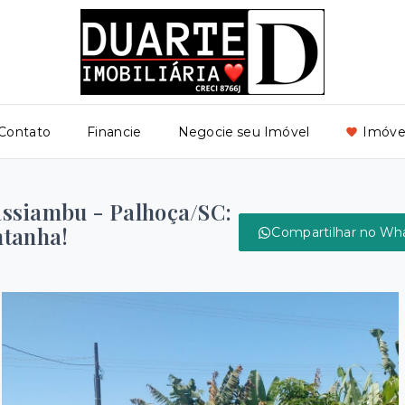
Contato
Financie
Negocie seu Imóvel
Imóvei
ssiambu - Palhoça/SC:
ntanha!
Compartilhar no Wh