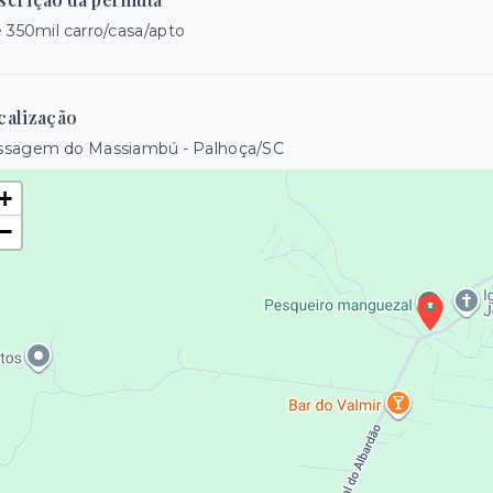
 350mil carro/casa/apto
calização
ssagem do Massiambú - Palhoça/SC
+
−