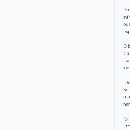
Emp
inf
bus
ex
O b
cid
cor
ino
Pal
So
man
ha
Que
emp