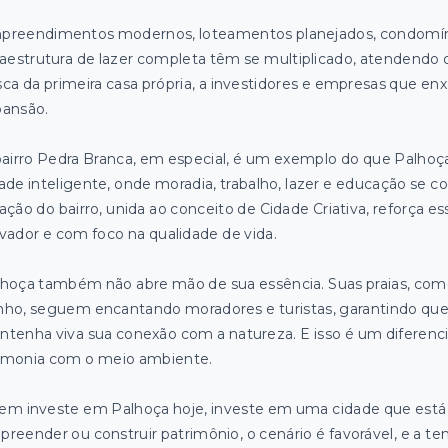
reendimentos modernos, loteamentos planejados, condomínio
raestrutura de lazer completa têm se multiplicado, atendendo d
ca da primeira casa própria, a investidores e empresas que 
pansão.
airro Pedra Branca, em especial, é um exemplo do que Palhoç
ade inteligente, onde moradia, trabalho, lazer e educação se 
ação do bairro, unida ao conceito de Cidade Criativa, reforça 
vador e com foco na qualidade de vida.
hoça também não abre mão de sua essência. Suas praias, como
nho, seguem encantando moradores e turistas, garantindo qu
tenha viva sua conexão com a natureza. E isso é um diferenc
rmonia com o meio ambiente.
m investe em Palhoça hoje, investe em uma cidade que está se 
reender ou construir patrimônio, o cenário é favorável, e a te