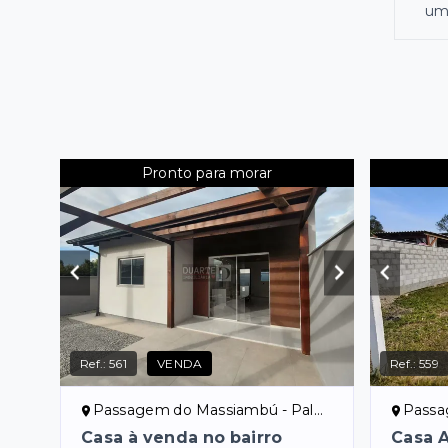
uma
Pronto para morar
Ref.:
561
VENDA
Ref.:
559
Passagem do Massiambú - Palhoça/SC
Passag
Casa à venda no bairro
Casa 