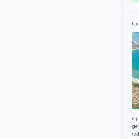
Co
e p
gen
rod