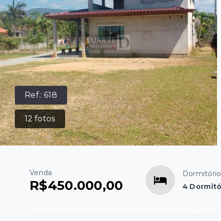
Ref.:
618
12
fotos
Venda
Dormitóri
R$450.000,00
4 Dormitó