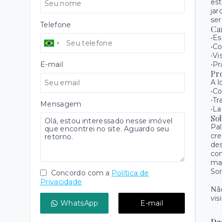
est
jar
ser
Telefone
Ca
•Es
•Co
•Vi
E-mail
•Pr
Pr
A l
•Co
•Tr
Mensagem
•La
So
Pal
cre
des
con
ma
So
Concordo com a
Política de
Privacidade
Não
vis
WhatsApp
E-mail
De