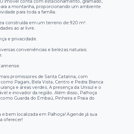
o. O imóvel conta com estacionamento, gramado,
a para a montanha, proporcionando um ambiente
vidade para toda a família.
área construída em um terreno de 920 m².
dades ao ar livre.
nça e privacidade.
versas conveniências e belezas naturais:
e.
tarinense.
mais promissores de Santa Catarina, com
 como Pagani, Bela Vista, Centro e Pedra Branca
urança e áreas verdes. A presença da Unisul e o
vel e inovador da região. Além disso, Palhoça
como Guarda do Embaú, Pinheira e Praia do
a e bem localizada em Palhoça! Agende já sua
a oferecer!