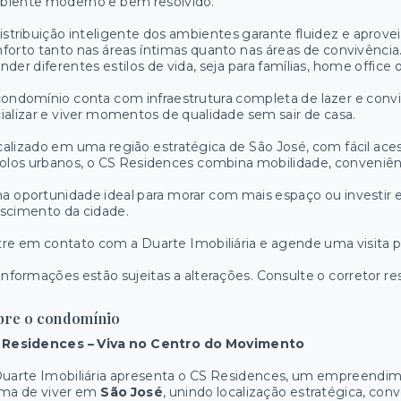
biente moderno e bem resolvido.
istribuição inteligente dos ambientes garante fluidez e aprov
forto tanto nas áreas íntimas quanto nas áreas de convivência.
nder diferentes estilos de vida, seja para famílias, home offic
ondomínio conta com infraestrutura completa de lazer e convi
ializar e viver momentos de qualidade sem sair de casa.
alizado em uma região estratégica de São José, com fácil ace
olos urbanos, o CS Residences combina mobilidade, conveniênc
a oportunidade ideal para morar com mais espaço ou inves
scimento da cidade.
re em contato com a Duarte Imobiliária e agende uma visita 
informações estão sujeitas a alterações. Consulte o corretor re
bre o condomínio
 Residences – Viva no Centro do Movimento
uarte Imobiliária apresenta o CS Residences, um empreendim
rma de viver em
São José
, unindo localização estratégica, con