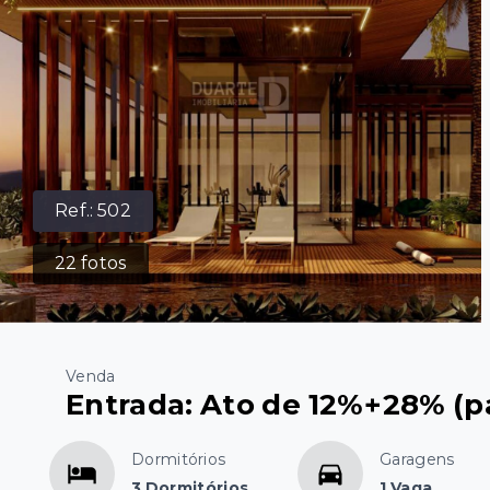
Ref.:
502
22
fotos
Venda
Entrada: Ato de 12%+28% (pa
Dormitórios
Garagens
3 Dormitórios
1 Vaga