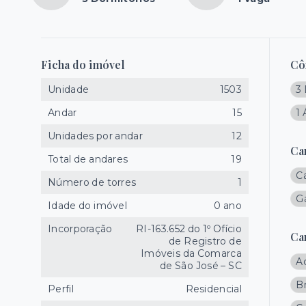
Ficha do imóvel
Cô
Unidade
1503
3
Andar
15
1 
Unidades por andar
12
Ca
Total de andares
19
C
Número de torres
1
Gá
Idade do imóvel
0 ano
Incorporação
RI-163.652 do 1º Ofício
Ca
de Registro de
Imóveis da Comarca
A
de São José – SC
B
Perfil
Residencial