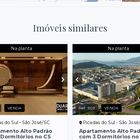
Imóveis similares
Na planta
Na planta
VENDA
Ref.:
509
VENDA
s do Sul - São José/SC
Picadas do Sul - São José
amento Alto Padrão
Apartamento Alto Pa
 Dormitórios no CS
com 3 Dormitórios no