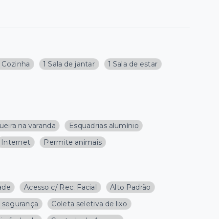
1 Cozinha
1 Sala de jantar
1 Sala de estar
ueira na varanda
Esquadrias alumínio
Internet
Permite animais
dade
Acesso c/ Rec. Facial
Alto Padrão
e segurança
Coleta seletiva de lixo