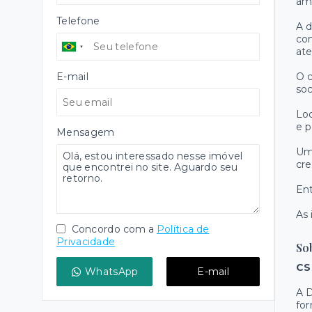
am
Telefone
A d
con
ate
E-mail
O c
soc
Loc
e p
Mensagem
Um
cre
Ent
As 
Concordo com a
Política de
Privacidade
So
CS
WhatsApp
E-mail
A D
fo