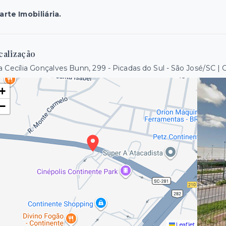
rte Imobiliária.
calização
 Cecília Gonçalves Bunn, 299 - Picadas do Sul - São José/SC
+
−
Leaflet