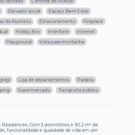
io fechado
Controle de Acesso
Elevador social
Espaço Bem Estar
as de Alumínio
Estacionamento
Fireplace
dual
Hobby Box
Interfone
Internet
Playground
Vista para montanha
greja
Loja de departamentos
Padaria
ping
Supermercado
Transporte público
S Residences. Com 3 dormitórios e 90,2 m² de
ude, funcionalidade e qualidade de vida em um