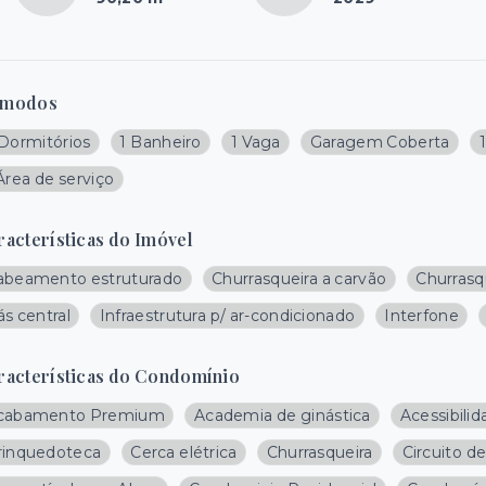
modos
 Dormitórios
1 Banheiro
1 Vaga
Garagem Coberta
Área de serviço
racterísticas do Imóvel
abeamento estruturado
Churrasqueira a carvão
Churrasq
s central
Infraestrutura p/ ar-condicionado
Interfone
racterísticas do Condomínio
cabamento Premium
Academia de ginástica
Acessibili
rinquedoteca
Cerca elétrica
Churrasqueira
Circuito d