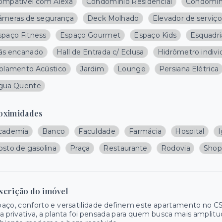
ompatível com Alexa
Condominio Residencial
Condomín
âmeras de segurança
Deck Molhado
Elevador de serviço
spaço Fitness
Espaço Gourmet
Espaço Kids
Esquadri
ás encanado
Hall de Entrada c/ Eclusa
Hidrômetro indivi
solamento Acústico
Jardim
Lounge
Persiana Elétrica
gua Quente
oximidades
cademia
Banco
Faculdade
Farmácia
Hospital
I
osto de gasolina
Praça
Restaurante
Rodovia
Shop
scrição do imóvel
aço, conforto e versatilidade definem este apartamento no C
a privativa, a planta foi pensada para quem busca mais amplit