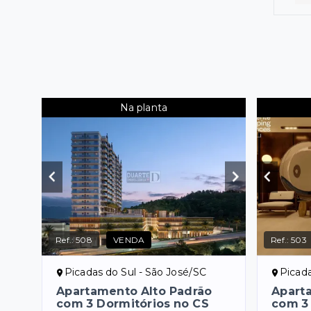
Na planta
Ref.:
508
VENDA
Ref.:
503
Picadas do Sul - São José/SC
Picada
Apartamento Alto Padrão
Apart
com 3 Dormitórios no CS
com 3