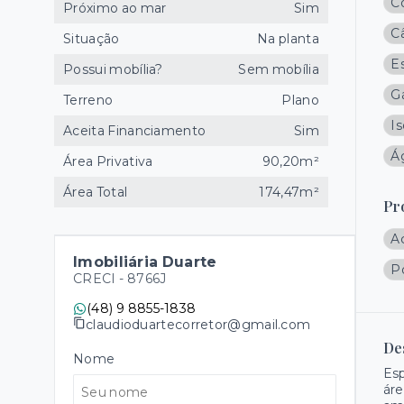
C
Próximo ao mar
Sim
C
Situação
Na planta
E
Possui mobília?
Sem mobília
G
Terreno
Plano
I
Aceita Financiamento
Sim
Á
Área Privativa
90,20m²
Área Total
174,47m²
Pr
A
Imobiliária Duarte
P
CRECI -
8766J
(48) 9 8855-1838
claudioduartecorretor@gmail.com
De
Nome
Esp
áre