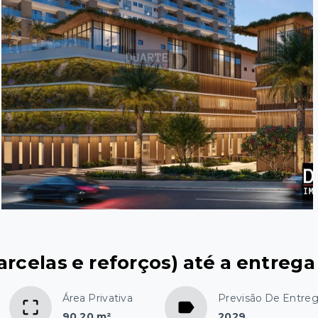
rcelas e reforços) até a entrega 
Área Privativa
Previsão De Entre
90,20 m²
2029