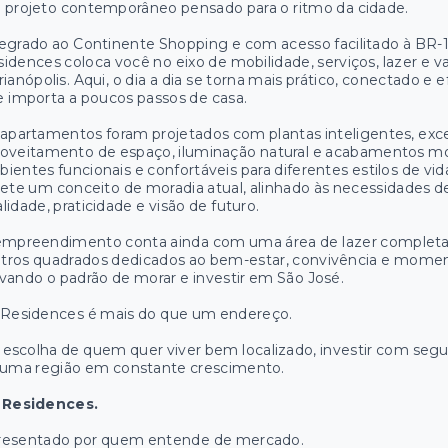
projeto contemporâneo pensado para o ritmo da cidade.
egrado ao Continente Shopping e com acesso facilitado à BR-1
idences coloca você no eixo de mobilidade, serviços, lazer e v
rianópolis. Aqui, o dia a dia se torna mais prático, conectado e 
 importa a poucos passos de casa.
apartamentos foram projetados com plantas inteligentes, exc
oveitamento de espaço, iluminação natural e acabamentos mo
ientes funcionais e confortáveis para diferentes estilos de vid
lete um conceito de moradia atual, alinhado às necessidades
lidade, praticidade e visão de futuro.
empreendimento conta ainda com uma área de lazer completa
tros quadrados dedicados ao bem-estar, convivência e momen
vando o padrão de morar e investir em São José.
 Residences é mais do que um endereço.
 escolha de quem quer viver bem localizado, investir com segu
 uma região em constante crescimento.
 Residences.
resentado por quem entende de mercado.