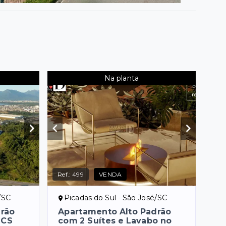
Na planta
Ref.:
499
VENDA
/SC
Picadas do Sul - São José/SC
drão
Apartamento Alto Padrão
 CS
com 2 Suítes e Lavabo no