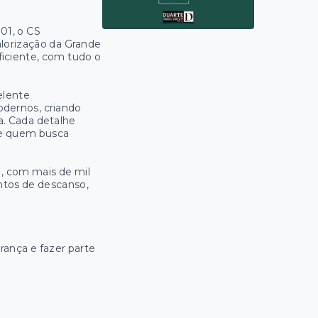
01, o CS
alorização da Grande
eficiente, com tudo o
elente
dernos, criando
a. Cada detalhe
 de quem busca
, com mais de mil
tos de descanso,
rança e fazer parte