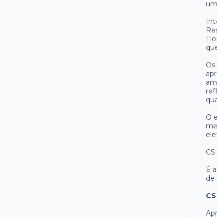
um 
Int
Res
Flo
que
Os 
apr
amb
ref
qua
O 
me
ele
CS
É a
de
CS
Ap