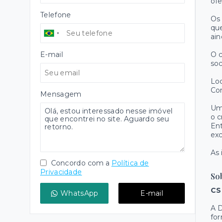
ofe
Telefone
Os 
que
ain
E-mail
O c
soc
Loc
Con
Mensagem
Um
o c
Ent
exc
As 
Concordo com a
Política de
Privacidade
So
CS
WhatsApp
E-mail
A D
fo