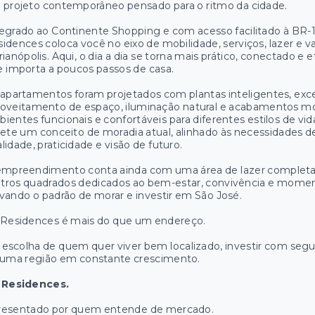
projeto contemporâneo pensado para o ritmo da cidade.
egrado ao Continente Shopping e com acesso facilitado à BR-1
idences coloca você no eixo de mobilidade, serviços, lazer e v
rianópolis. Aqui, o dia a dia se torna mais prático, conectado e 
 importa a poucos passos de casa.
apartamentos foram projetados com plantas inteligentes, exc
oveitamento de espaço, iluminação natural e acabamentos mo
ientes funcionais e confortáveis para diferentes estilos de vid
lete um conceito de moradia atual, alinhado às necessidades
lidade, praticidade e visão de futuro.
empreendimento conta ainda com uma área de lazer completa
tros quadrados dedicados ao bem-estar, convivência e momen
vando o padrão de morar e investir em São José.
 Residences é mais do que um endereço.
 escolha de quem quer viver bem localizado, investir com segu
 uma região em constante crescimento.
 Residences.
resentado por quem entende de mercado.