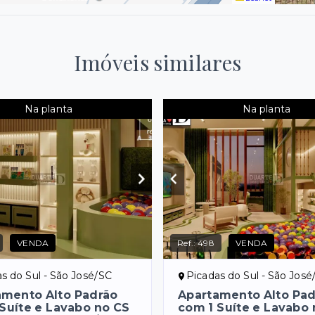
Imóveis similares
Na planta
Na planta
VENDA
Ref.:
498
VENDA
s do Sul - São José/SC
Picadas do Sul - São José
amento Alto Padrão
Apartamento Alto Pa
Suíte e Lavabo no CS
com 1 Suíte e Lavabo 