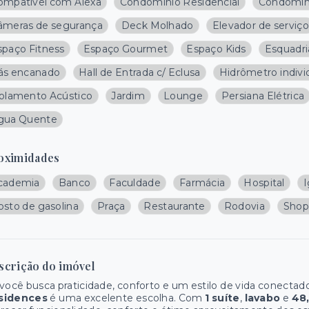
ompatível com Alexa
Condominio Residencial
Condomín
âmeras de segurança
Deck Molhado
Elevador de serviço
spaço Fitness
Espaço Gourmet
Espaço Kids
Esquadri
ás encanado
Hall de Entrada c/ Eclusa
Hidrômetro indivi
solamento Acústico
Jardim
Lounge
Persiana Elétrica
gua Quente
oximidades
cademia
Banco
Faculdade
Farmácia
Hospital
I
osto de gasolina
Praça
Restaurante
Rodovia
Shop
scrição do imóvel
você busca praticidade, conforto e um estilo de vida conecta
sidences
é uma excelente escolha. Com
1 suíte
,
lavabo
e
48,