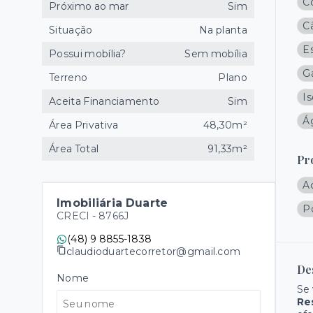
C
Próximo ao mar
Sim
C
Situação
Na planta
E
Possui mobília?
Sem mobília
G
Terreno
Plano
I
Aceita Financiamento
Sim
Á
Área Privativa
48,30m²
Área Total
91,33m²
Pr
A
Imobiliária Duarte
P
CRECI -
8766J
(48) 9 8855-1838
claudioduartecorretor@gmail.com
De
Nome
Se 
Re