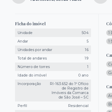
Ficha do imóvel
Cô
Unidade
504
1 
Andar
5
1 
Unidades por andar
16
Ca
Total de andares
19
C
Número de torres
1
Gá
Idade do imóvel
0 ano
Incorporação
RI-163.652 do 1º Ofício
Ca
de Registro de
Imóveis da Comarca
A
de São José – SC
B
Perfil
Residencial