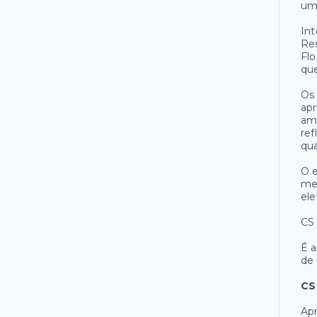
um 
Int
Res
Flo
que
Os 
apr
amb
ref
qua
O 
me
ele
CS
É a
de
CS
Ap