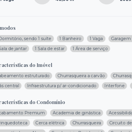
modos
Dormitório, sendo 1 suíte
1 Banheiro
1 Vaga
Garagem 
Sala de jantar
1 Sala de estar
1 Área de serviço
racterísticas do Imóvel
abeamento estruturado
Churrasqueira a carvão
Churrasq
s central
Infraestrutura p/ ar-condicionado
Interfone
racterísticas do Condomínio
cabamento Premium
Academia de ginástica
Acessibili
rinquedoteca
Cerca elétrica
Churrasqueira
Circuito d