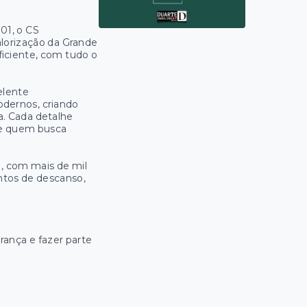
01, o CS
alorização da Grande
eficiente, com tudo o
elente
dernos, criando
a. Cada detalhe
 de quem busca
, com mais de mil
tos de descanso,
rança e fazer parte