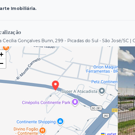
rte Imobiliária.
calização
 Cecília Gonçalves Bunn, 299 - Picadas do Sul - São José/SC
+
−
Leaflet