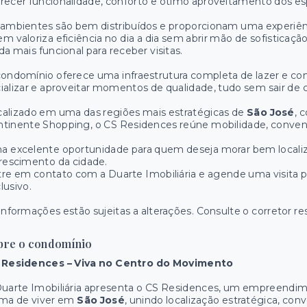
recer funcionalidade, conforto e ótimo aproveitamento dos es
ambientes são bem distribuídos e proporcionam uma experiênci
m valoriza eficiência no dia a dia sem abrir mão de sofisticaçã
da mais funcional para receber visitas.
ondomínio oferece uma infraestrutura completa de lazer e con
ializar e aproveitar momentos de qualidade, tudo sem sair de 
alizado em uma das regiões mais estratégicas de
São José
, 
tinente Shopping, o CS Residences reúne mobilidade, conveniê
a excelente oportunidade para quem deseja morar bem local
rescimento da cidade.
re em contato com a Duarte Imobiliária e agende uma visita 
lusivo.
informações estão sujeitas a alterações. Consulte o corretor re
bre o condomínio
 Residences – Viva no Centro do Movimento
uarte Imobiliária apresenta o CS Residences, um empreendim
rma de viver em
São José
, unindo localização estratégica, con