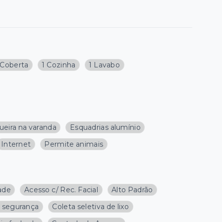
Coberta
1 Cozinha
1 Lavabo
ueira na varanda
Esquadrias alumínio
Internet
Permite animais
dade
Acesso c/ Rec. Facial
Alto Padrão
e segurança
Coleta seletiva de lixo