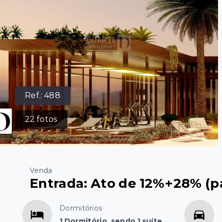
Ref.:
488
22
fotos
Venda
Entrada: Ato de 12%+28% (pa
Dormitórios
1 Dormitório, sendo 1 suíte