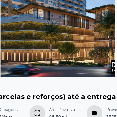
rcelas e reforços) até a entrega 
Garagens
Área Privativa
Previ
1 Vaga
48,30 m²
2029