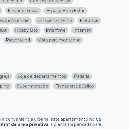
io fechado
Controle de Acesso
Elevador social
Espaço Bem Estar
as de Alumínio
Estacionamento
Fireplace
dual
Hobby Box
Interfone
Internet
Playground
Vista para montanha
greja
Loja de departamentos
Padaria
ping
Supermercado
Transporte público
do à conveniência urbana, este apartamento no
CS
3 m² de área privativa
, a planta foi pensada para