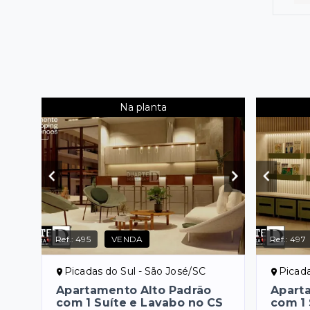
Na planta
Ref.:
495
VENDA
Ref.:
497
Picadas do Sul - São José/SC
Picada
Apartamento Alto Padrão
Apart
com 1 Suíte e Lavabo no CS
com 1 