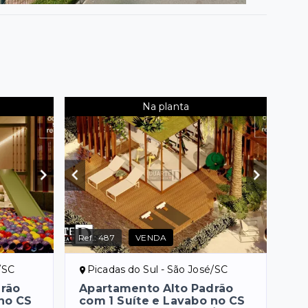
Na planta
Ref.:
487
VENDA
/SC
Picadas do Sul - São José/SC
drão
Apartamento Alto Padrão
no CS
com 1 Suíte e Lavabo no CS