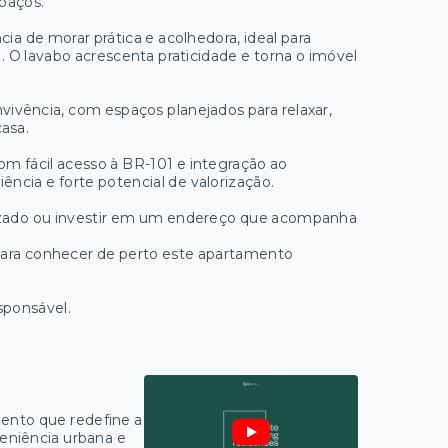
paços.
a de morar prática e acolhedora, ideal para
o. O lavabo acrescenta praticidade e torna o imóvel
vivência, com espaços planejados para relaxar,
casa.
com fácil acesso à BR-101 e integração ao
ncia e forte potencial de valorização.
izado ou investir em um endereço que acompanha
para conhecer de perto este apartamento
sponsável.
ento que redefine a
veniência urbana e