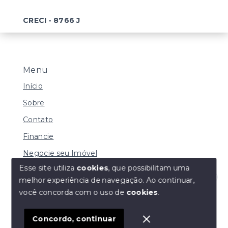
CRECI - 8766 J
Menu
Início
Sobre
Contato
Financie
Negocie seu Imóvel
Esse site utiliza
cookies
, que possibilitam uma
melhor experiência de navegação.
Ao continuar,
Olá! Estamos disponíveis para te ajudar.
você concorda com o uso de
cookies
.
© Copyright 2026 - Imobiliária Duarte - Todos os
direitos reservados
Concordo, continuar
SITE PARA IMOBILIARIA