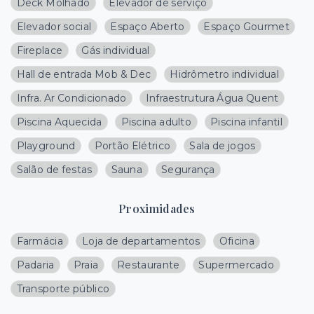
Deck Molhado
Elevador de serviço
Elevador social
Espaço Aberto
Espaço Gourmet
Fireplace
Gás individual
Hall de entrada Mob & Dec
Hidrômetro individual
Infra. Ar Condicionado
Infraestrutura Água Quent
Piscina Aquecida
Piscina adulto
Piscina infantil
Playground
Portão Elétrico
Sala de jogos
Salão de festas
Sauna
Segurança
Proximidades
Farmácia
Loja de departamentos
Oficina
Padaria
Praia
Restaurante
Supermercado
Transporte público