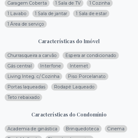
Garagem Coberta
1 Sala de TV
1 Cozinha
1 Lavabo
1 Sala de jantar
1 Sala de estar
1 Área de serviço
Características do Imóvel
Churrasqueira a carvão
Espera ar condicionado
Gás central
Interfone
Internet
Living Integ. c/ Cozinha
Piso Porcelanato
Portas laqueadas
Rodapé Laqueado
Teto rebaixado
Características do Condomínio
Academia de ginástica
Brinquedoteca
Cinema