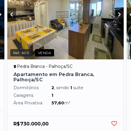
Ref.:
600
VENDA
Pedra Branca - Palhoça/SC
Apartamento em Pedra Branca,
Palhoça/SC
Dormitórios
2
, sendo
1
suíte
Garagens
1
Área Privativa
57,60
m²
R$730.000,00