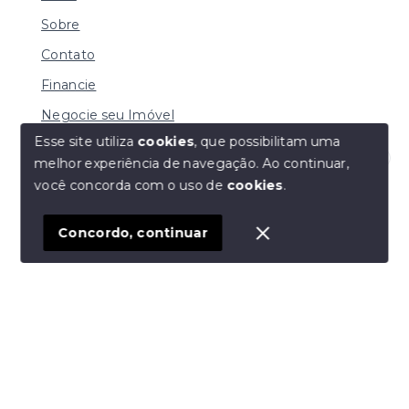
Sobre
Contato
Financie
Negocie seu Imóvel
Esse site utiliza
cookies
, que possibilitam uma
melhor experiência de navegação.
Ao continuar,
Olá! Estamos disponíveis para te ajudar.
você concorda com o uso de
cookies
.
© Copyright 2026 - Imobiliária Duarte - Todos os
direitos reservados
Concordo, continuar
SITE PARA IMOBILIARIA
Início
Histórico
Favoritos