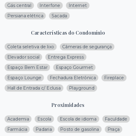
Gás central
Interfone
Internet
Persiana elétrica
Sacada
Características do Condomínio
Coleta seletiva de lixo
Câmeras de segurança
Elevador social
Entrega Express
Espaço Bem Estar
Espaço Gourmet
Espaço Lounge
Fechadura Eletrônica
Fireplace
Hall de Entrada c/ Eclusa
Playground
Proximidades
Academia
Escola
Escola de idioma
Faculdade
Farmácia
Padaria
Posto de gasolina
Praça