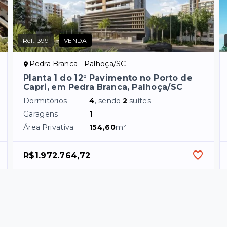
Ref.:
399
VENDA
Pedra Branca - Palhoça/SC
Planta 1 do 12° Pavimento no Porto de
Capri, em Pedra Branca, Palhoça/SC
Dormitórios
4
, sendo
2
suítes
Garagens
1
Área Privativa
154,60
m²
R$1.972.764,72