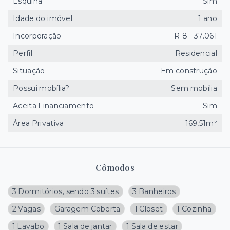
Esquina
Sim
Idade do imóvel
1 ano
Incorporação
R-8 - 37.061
Perfil
Residencial
Situação
Em construção
Possui mobília?
Sem mobília
Aceita Financiamento
Sim
Área Privativa
169,51m²
Cômodos
3 Dormitórios, sendo 3 suítes
3 Banheiros
2 Vagas
Garagem Coberta
1 Closet
1 Cozinha
1 Lavabo
1 Sala de jantar
1 Sala de estar