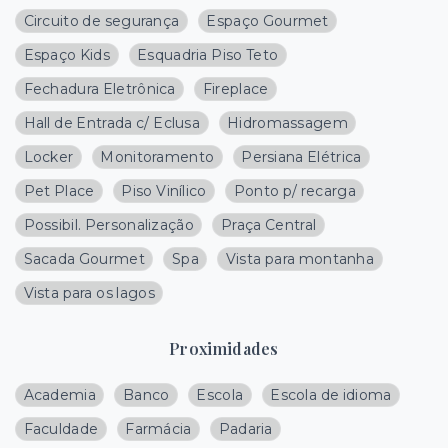
Circuito de segurança
Espaço Gourmet
Espaço Kids
Esquadria Piso Teto
Fechadura Eletrônica
Fireplace
Hall de Entrada c/ Eclusa
Hidromassagem
Locker
Monitoramento
Persiana Elétrica
Pet Place
Piso Vinílico
Ponto p/ recarga
Possibil. Personalização
Praça Central
Sacada Gourmet
Spa
Vista para montanha
Vista para os lagos
Proximidades
Academia
Banco
Escola
Escola de idioma
Faculdade
Farmácia
Padaria