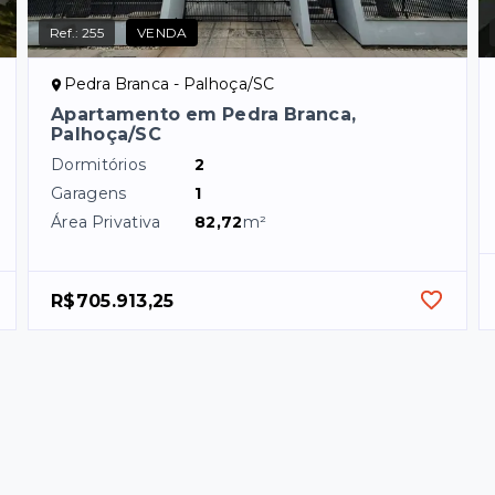
Ref.:
255
VENDA
Pedra Branca - Palhoça/SC
Apartamento em Pedra Branca,
Palhoça/SC
Dormitórios
2
Garagens
1
Área Privativa
82,72
m²
R$705.913,25