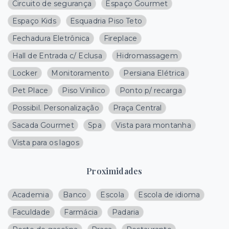
Circuito de segurança
Espaço Gourmet
Espaço Kids
Esquadria Piso Teto
Fechadura Eletrônica
Fireplace
Hall de Entrada c/ Eclusa
Hidromassagem
Locker
Monitoramento
Persiana Elétrica
Pet Place
Piso Vinílico
Ponto p/ recarga
Possibil. Personalização
Praça Central
Sacada Gourmet
Spa
Vista para montanha
Vista para os lagos
Proximidades
Academia
Banco
Escola
Escola de idioma
Faculdade
Farmácia
Padaria