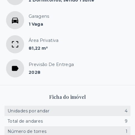
2 Dormitórios, sendo 1 suíte
Garagens
1 Vaga
Área Privativa
81,22 m²
Previsão De Entrega
2028
Ficha do imóvel
Unidades por andar
4
Total de andares
9
Número de torres
1