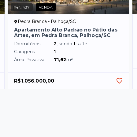
Ref.:
437
VENDA
Pedra Branca - Palhoça/SC
Apartamento Alto Padrão no Pátio das
Artes, em Pedra Branca, Palhoça/SC
Dormitórios
2
, sendo
1
suíte
Garagens
1
Área Privativa
71,62
m²
R$1.056.000,00