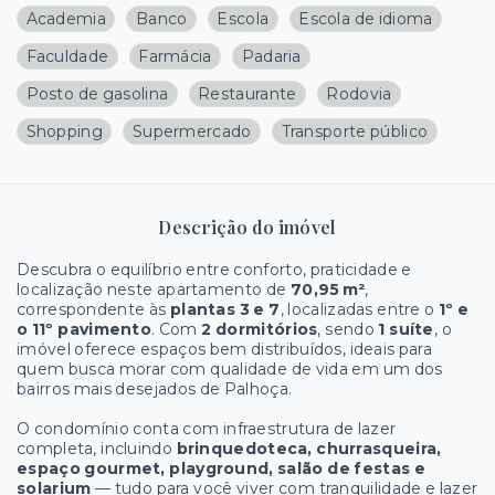
Academia
Banco
Escola
Escola de idioma
Faculdade
Farmácia
Padaria
Posto de gasolina
Restaurante
Rodovia
Shopping
Supermercado
Transporte público
Descrição do imóvel
Descubra o equilíbrio entre conforto, praticidade e
localização neste apartamento de
70,95 m²
,
correspondente às
plantas 3 e 7
, localizadas entre o
1º e
o 11º pavimento
. Com
2 dormitórios
, sendo
1 suíte
, o
imóvel oferece espaços bem distribuídos, ideais para
quem busca morar com qualidade de vida em um dos
bairros mais desejados de Palhoça.
O condomínio conta com infraestrutura de lazer
completa, incluindo
brinquedoteca, churrasqueira,
espaço gourmet, playground, salão de festas e
solarium
— tudo para você viver com tranquilidade e lazer