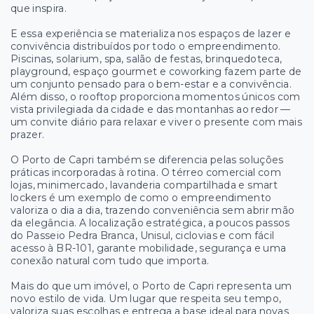
que inspira.
E essa experiência se materializa nos espaços de lazer e
convivência distribuídos por todo o empreendimento.
Piscinas, solarium, spa, salão de festas, brinquedoteca,
playground, espaço gourmet e coworking fazem parte de
um conjunto pensado para o bem-estar e a convivência.
Além disso, o rooftop proporciona momentos únicos com
vista privilegiada da cidade e das montanhas ao redor —
um convite diário para relaxar e viver o presente com mais
prazer.
O Porto de Capri também se diferencia pelas soluções
práticas incorporadas à rotina. O térreo comercial com
lojas, minimercado, lavanderia compartilhada e smart
lockers é um exemplo de como o empreendimento
valoriza o dia a dia, trazendo conveniência sem abrir mão
da elegância. A localização estratégica, a poucos passos
do Passeio Pedra Branca, Unisul, ciclovias e com fácil
acesso à BR-101, garante mobilidade, segurança e uma
conexão natural com tudo que importa.
Mais do que um imóvel, o Porto de Capri representa um
novo estilo de vida. Um lugar que respeita seu tempo,
valoriza suas escolhas e entrega a base ideal para novas