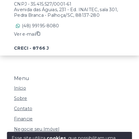
CNPJ
-
35.415.527/0001-61
Avenida das Águias, 231 - Ed. INAITEC, sala 301,
Pedra Branca - Palhoça/SC, 88137-280
(48) 99195-8080
Ver e-mail
CRECI - 8766 J
Menu
Início
Sobre
Contato
Financie
Negocie seu Imóvel
Esse site utiliza
cookies
, que possibilitam uma