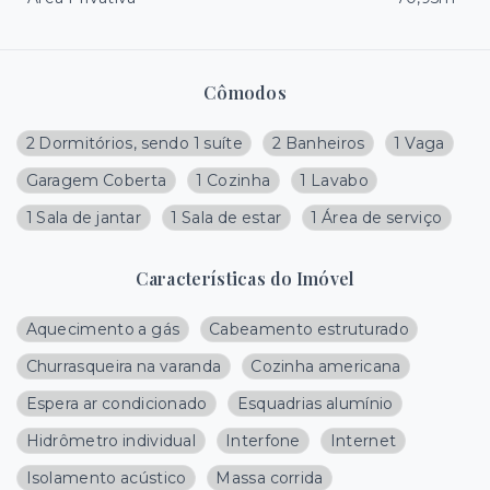
Cômodos
2 Dormitórios, sendo 1 suíte
2 Banheiros
1 Vaga
Garagem Coberta
1 Cozinha
1 Lavabo
1 Sala de jantar
1 Sala de estar
1 Área de serviço
Características do Imóvel
Aquecimento a gás
Cabeamento estruturado
Churrasqueira na varanda
Cozinha americana
Espera ar condicionado
Esquadrias alumínio
Hidrômetro individual
Interfone
Internet
Isolamento acústico
Massa corrida