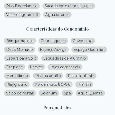
Piso Porcelanato
Sacada com churrasqueira
Varanda gourmet
Água quente
Características do Condomínio
Brinquedoteca
Churrasqueira
Coworking
Deck Molhado
Espaço Adega
Espaço Gourmet
Espera para Split
Esquadrias de Alumínio
Fireplace
Locker
Lojas comerciais
Mercadinho
Piscina adulto
Piscina infantil
Playground
Porcelanato 80x80
Prainha
Salão de festas
Solarium
Spa
Água Quente
Proximidades