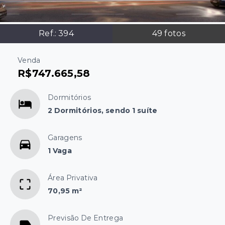
Ref.:
394
49
fotos
Venda
R$747.665,58
Dormitórios
2 Dormitórios, sendo 1 suíte
Garagens
1 Vaga
Área Privativa
70,95 m²
Previsão De Entrega