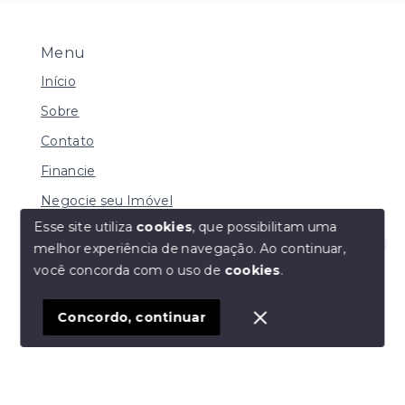
Menu
Início
Sobre
Contato
Financie
Negocie seu Imóvel
Esse site utiliza
cookies
, que possibilitam uma
melhor experiência de navegação.
Ao continuar,
Olá! Estamos disponíveis para te ajudar.
você concorda com o uso de
cookies
.
© Copyright 2026 - Imobiliária Duarte - Todos os
direitos reservados
Concordo, continuar
SITE PARA IMOBILIARIA