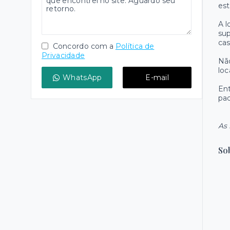
est
A l
sup
cas
Concordo com a
Política de
Privacidade
Não
loc
WhatsApp
E-mail
Ent
pad
As 
So