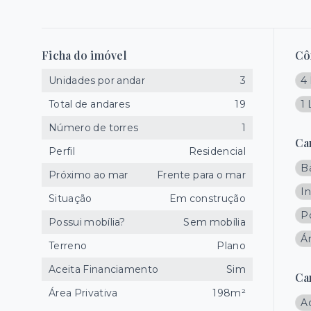
Ficha do imóvel
Cô
Unidades por andar
3
4 
Total de andares
19
1
Número de torres
1
Ca
Perfil
Residencial
B
Próximo ao mar
Frente para o mar
I
Situação
Em construção
P
Possui mobília?
Sem mobília
Á
Terreno
Plano
Aceita Financiamento
Sim
Ca
Área Privativa
198m²
A