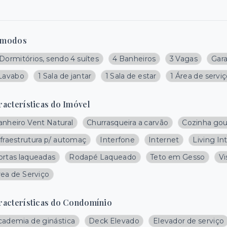
modos
Dormitórios, sendo 4 suítes
4 Banheiros
3 Vagas
Gar
 Lavabo
1 Sala de jantar
1 Sala de estar
1 Área de servi
racterísticas do Imóvel
anheiro Vent Natural
Churrasqueira a carvão
Cozinha go
nfraestrutura p/ automaç
Interfone
Internet
Living In
ortas laqueadas
Rodapé Laqueado
Teto em Gesso
Vi
rea de Serviço
racterísticas do Condomínio
cademia de ginástica
Deck Elevado
Elevador de serviço