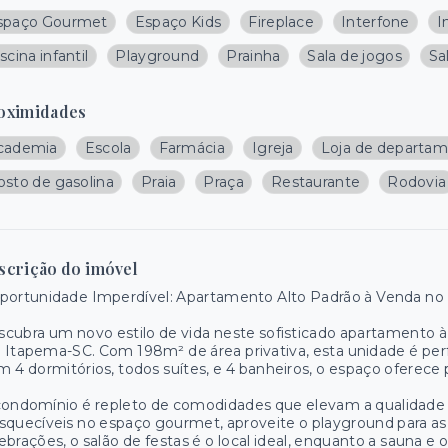
spaço Gourmet
Espaço Kids
Fireplace
Interfone
I
scina infantil
Playground
Prainha
Sala de jogos
Sa
oximidades
cademia
Escola
Farmácia
Igreja
Loja de departa
osto de gasolina
Praia
Praça
Restaurante
Rodovia
scrição do imóvel
portunidade Imperdível: Apartamento Alto Padrão à Venda no
cubra um novo estilo de vida neste sofisticado apartamento à 
Itapema-SC. Com 198m² de área privativa, esta unidade é perf
 4 dormitórios, todos suítes, e 4 banheiros, o espaço oferece p
condomínio é repleto de comodidades que elevam a qualidade
squecíveis no espaço gourmet, aproveite o playground para as cr
ebrações, o salão de festas é o local ideal, enquanto a sauna