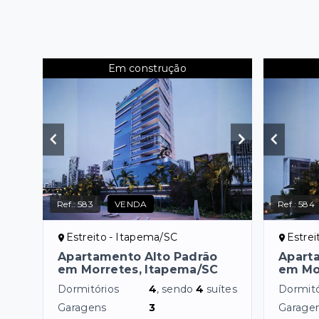
Em construção
Ref.:
583
VENDA
Ref.:
584
Estreito - Itapema/SC
Estrei
Apartamento Alto Padrão
Apart
em Morretes, Itapema/SC
em Mo
Dormitórios
4
, sendo
4
suítes
Dormitó
Garagens
3
Garage