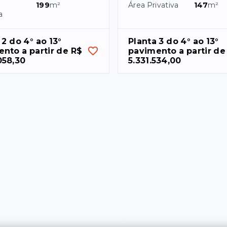
199
m²
Área Privativa
147
m²
a
2 do 4° ao 13° 
Planta 3 do 4° ao 13° 
nto a partir de R$ 
pavimento a partir de 
058,30
5.331.534,00