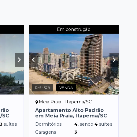
Em construção
Ref.:
579
VENDA
Meia Praia - Itapema/SC
drão
Apartamento Alto Padrão
a/SC
em Meia Praia, Itapema/SC
3
suítes
Dormitórios
4
, sendo
4
suítes
Garagens
3