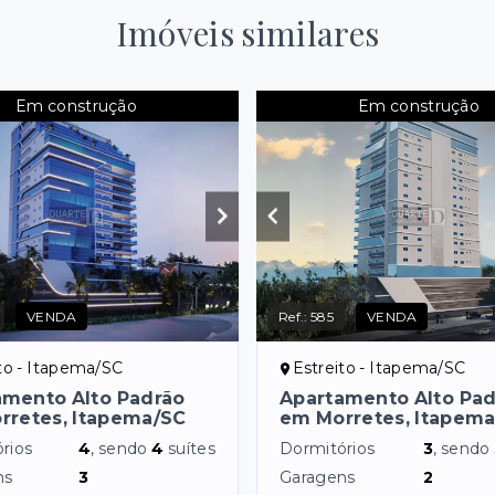
Imóveis similares
Em construção
Em construção
VENDA
Ref.:
585
VENDA
to - Itapema/SC
Estreito - Itapema/SC
amento Alto Padrão
Apartamento Alto Pa
rretes, Itapema/SC
em Morretes, Itapem
rios
4
, sendo
4
suítes
Dormitórios
3
, sendo
ns
3
Garagens
2