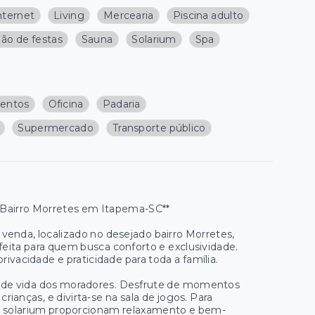
nternet
Living
Mercearia
Piscina adulto
lão de festas
Sauna
Solarium
Spa
mentos
Oficina
Padaria
Supermercado
Transporte público
 Bairro Morretes em Itapema-SC**
venda, localizado no desejado bairro Morretes,
eita para quem busca conforto e exclusividade.
rivacidade e praticidade para toda a família.
 de vida dos moradores. Desfrute de momentos
ianças, e divirta-se na sala de jogos. Para
 e o solarium proporcionam relaxamento e bem-