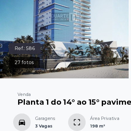
Ref.:
586
27
fotos
Venda
Planta 1 do 14° ao 15° pavime
Garagens
Área Privativa
3 Vagas
198 m²