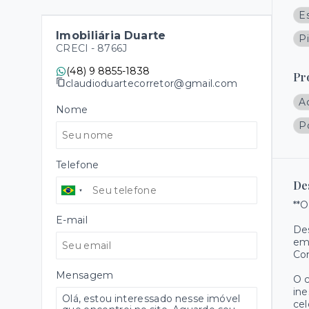
E
Imobiliária Duarte
Pi
CRECI -
8766J
(48) 9 8855-1838
Pr
claudioduartecorretor@gmail.com
A
Nome
P
Telefone
De
**O
E-mail
Des
em 
Com
Mensagem
O 
ine
cel