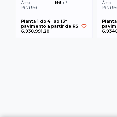
Área
198
m²
Área
Privativa
Privativ
Planta 1 do 4° ao 13° 
Planta 
pavimento a partir de R$ 
pavime
6.930.991,20
6.934