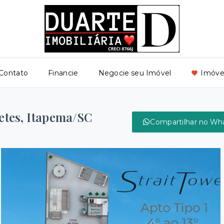
Contato
Financie
Negocie seu Imóvel
Imóvei
etes, Itapema/SC
Compartilhar no Wh