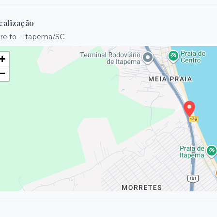
calização
reito - Itapema/SC
+
−