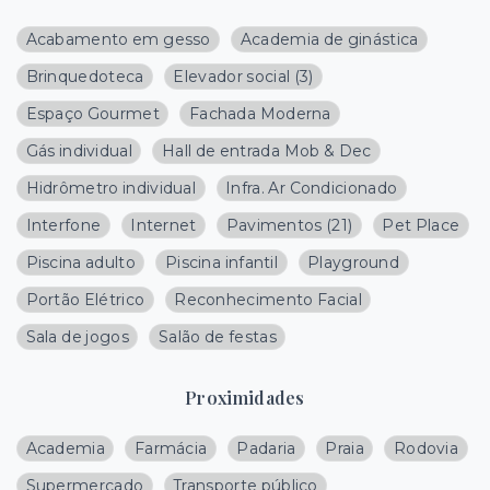
Acabamento em gesso
Academia de ginástica
Brinquedoteca
Elevador social
(
3
)
Espaço Gourmet
Fachada Moderna
Gás individual
Hall de entrada Mob & Dec
Hidrômetro individual
Infra. Ar Condicionado
Interfone
Internet
Pavimentos
(
21
)
Pet Place
Piscina adulto
Piscina infantil
Playground
Portão Elétrico
Reconhecimento Facial
Sala de jogos
Salão de festas
Proximidades
Academia
Farmácia
Padaria
Praia
Rodovia
Supermercado
Transporte público