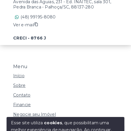
Avenida das Águias, 231 - Ed. INAITEC, sala 301,
Pedra Branca - Palhoça/SC, 88137-280
(48) 99195-8080
Ver e-mail
CRECI - 8766 J
Menu
Início
Sobre
Contato
Financie
Negocie seu Imóvel
Esse site utiliza
cookies
, que possibilitam uma
melhor experiência de navegação.
Ao continuar,