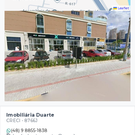
Leaflet
Imobiliária Duarte
CRECI -
8766J
(48) 9 8855-1838