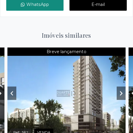
WhatsApp
E-mail
Imóveis similares
Breve lançamento
Ref.:
562
VENDA