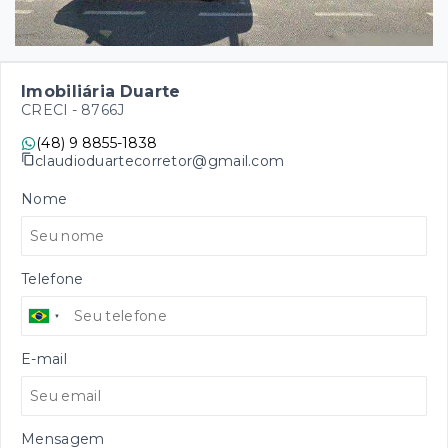
Imobiliária Duarte
CRECI -
8766J
(48) 9 8855-1838
claudioduartecorretor@gmail.com
Nome
Telefone
E-mail
Mensagem