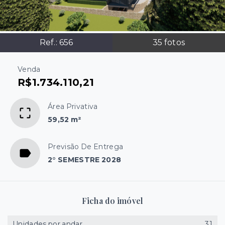
Ref.:
656
35
fotos
Venda
R$1.734.110,21
Área Privativa
59,52 m²
Previsão De Entrega
2° SEMESTRE 2028
Ficha do imóvel
Unidades por andar
31