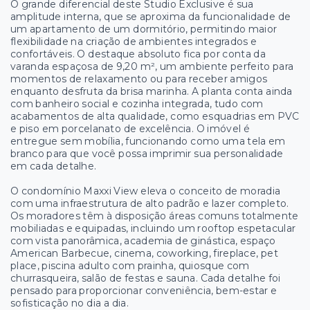
O grande diferencial deste Studio Exclusive é sua
amplitude interna, que se aproxima da funcionalidade de
um apartamento de um dormitório, permitindo maior
flexibilidade na criação de ambientes integrados e
confortáveis. O destaque absoluto fica por conta da
varanda espaçosa de 9,20 m², um ambiente perfeito para
momentos de relaxamento ou para receber amigos
enquanto desfruta da brisa marinha. A planta conta ainda
com banheiro social e cozinha integrada, tudo com
acabamentos de alta qualidade, como esquadrias em PVC
e piso em porcelanato de excelência. O imóvel é
entregue sem mobília, funcionando como uma tela em
branco para que você possa imprimir sua personalidade
em cada detalhe.
O condomínio Maxxi View eleva o conceito de moradia
com uma infraestrutura de alto padrão e lazer completo.
Os moradores têm à disposição áreas comuns totalmente
mobiliadas e equipadas, incluindo um rooftop espetacular
com vista panorâmica, academia de ginástica, espaço
American Barbecue, cinema, coworking, fireplace, pet
place, piscina adulto com prainha, quiosque com
churrasqueira, salão de festas e sauna. Cada detalhe foi
pensado para proporcionar conveniência, bem-estar e
sofisticação no dia a dia.