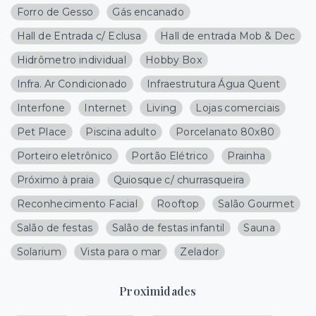
Forro de Gesso
Gás encanado
Hall de Entrada c/ Eclusa
Hall de entrada Mob & Dec
Hidrômetro individual
Hobby Box
Infra. Ar Condicionado
Infraestrutura Água Quent
Interfone
Internet
Living
Lojas comerciais
Pet Place
Piscina adulto
Porcelanato 80x80
Porteiro eletrônico
Portão Elétrico
Prainha
Próximo à praia
Quiosque c/ churrasqueira
Reconhecimento Facial
Rooftop
Salão Gourmet
Salão de festas
Salão de festas infantil
Sauna
Solarium
Vista para o mar
Zelador
Proximidades