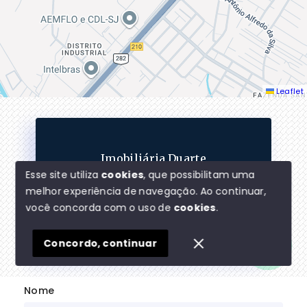
Leaflet
Imobiliária Duarte
Esse site utiliza
cookies
, que possibilitam uma
CRECI -
8766J
melhor experiência de navegação.
Ao continuar,
(48) 9 8855-1838
Olá! Estamos disponíveis para te ajudar.
você concorda com o uso de
cookies
.
claudioduartecorretor@gmail.com
Concordo, continuar
Nome