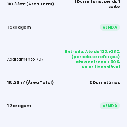
1 Dormitório, sendo 1
110.33m² (Área Total)
suíte
1 Garagem
VENDA
Entrada: Ato de 12%+28%
(parcelas e reforços)
Apartamento 707
até a entrega + 60%
valor financiável
118.39m² (Área Total)
2 Dormitórios
1 Garagem
VENDA