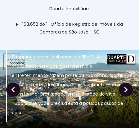
Duarte Imobiliária.
RI-163.652 do 1º Ofício de Registro de Imóveis da
Viva no Centro da Conveniência
Comarca de São José – SC
O CS Residences está em um dos pontos mais
estratégicos de São José, integrado ao Continente
Shopping e com fácil acesso à BR-101. Aqui,
mobilidade, serviços, gastronomia e
entretenimento fazem parte da sua rotina. Morar
no CS é reduzir deslocamentos, ganhar tempo e
transformar praticidade em qualidade de vida.
Tudo o que você precisa está a poucos passos de
casa.